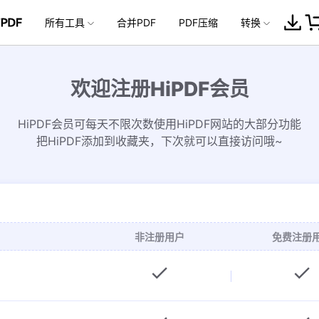
企服务
所有工具
新闻中心
合并PDF
关于万兴
PDF压缩
加入我们
转换
帮助中心
服务
解决方案
行业应用
实用工具
公司简介
新闻动态
投资者关系
换
转换为PDF
从PDF转换
更多PDF工具
转换为PDF
图片处理工具
转换为
欢迎注册HiPDF会员
创业历程
活动专题
联系我们
用户
文档创意
数字文档
制造业
实用工具
互联网&
rd
Word转PDF
PDF转HTML
PDF编辑器
Word转PDF
压缩图片
TXT
社会责任
供应商合作
HiPDF会员可每天不限次数使用HiPDF网站的大部分功能
商
创意绘图
交通运输
教育
万兴PDF
万兴恢复专家
把HiPDF添加到收藏夹，下次就可以直接访问哦~
利器
秒会的全能PDF编辑神器
简单高效的数据管理软件
PG
PPT转PDF
PDF转EPUB
PDF压缩
PPT转PDF
裁剪图片
RTF
案例
视频创意
金融&银行
电力资源
PT
Excel转PDF
合并PDF
Excel转PDF
调整图片大小
PUB
万兴HiPDF
万兴易修
维导图软件
一站式在线PDF解决方案
视频/照片修复一站式解
cel
图片转PDF
裁剪PDF
图片转PDF
旋转图片
万兴手机管家
TXT转PDF
解锁PDF
图片转文字
一站式智能手机解决方案
非注册用户
免费注册
更多工具 >>
RTF转PDF
PDF页面排序
PUB转PDF
从PDF中提取图
片