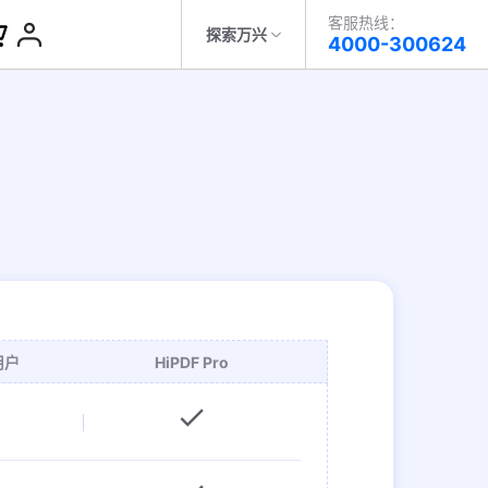
客服热线：
客服热线：
探索万兴
4000-300624
4000-300624
了解万兴
PDF
其他工具
科技
政企服务
转PDF
E-sign
关于万兴
转PDF
万兴优转
新闻中心
转PDF
分享文档
决方案
加入我们
帮助中心
用户
HiPDF Pro