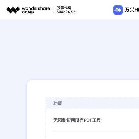
推荐产品
政
AIGC数字创意
平台
从PDF转换
从PDF转
视频创意
绘图创意
企业
PDF转Word
PDF转Wo
代理
万兴剧厂
万兴图示
AI驱动的一站式精品漫剧创作平台
一站式办公绘图
PDF转JPG
PDF转J
客户
PDF转PPT
PDF转P
万兴喵影
万兴脑图
AI赋能，你也是剪辑大师
基于云的跨端思
PDF转Excel
PDF转Ex
万兴天幕
PDF转HTML
一句话生成视频/图片/音乐
功能
Wondershare SelfyzAI
无限制使用所有PDF工具
让照片动起来