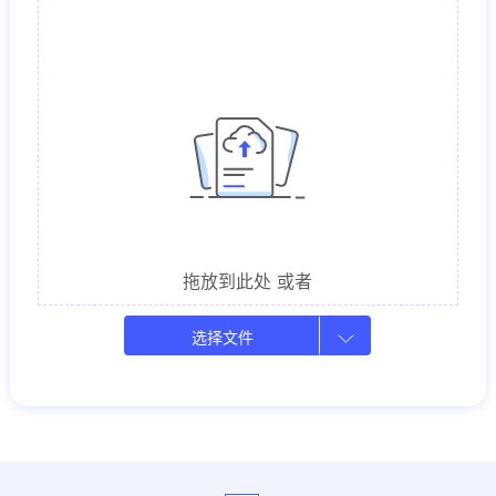
更多PDF工具
转换为PDF
PDF编辑器
PDF压缩
Word转PDF
PPT转PDF
合并PDF
裁剪PDF
Excel转PDF
图片转PDF
解锁PDF
PDF页面排序
转换为PDF
从PDF中提取图片
TXT转PDF
RTF转PDF
图片处理工具
PUB转PDF
压缩图片
裁剪图片
拖放到此处
或者
调整图片大小
旋转图片
更多工具 >>
图片转文字
选择文件
其他工具
E-sign
万兴优转
分享文档