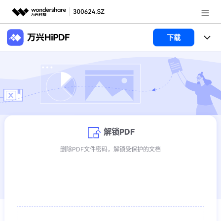
推荐产品
下载
AIGC数字创意
政企服务
所有工具
实用工具
合并PDF
从PDF转换
新闻中心
PDF转Word
PDF转JPG
PDF压缩
关于万兴
PDF转PPT
PDF转Excel
转换
解锁PDF
PDF转HTML
加入我们
删除PDF文件密码，解锁受保护的文档
从PDF转换
转换为PDF
帮助中心
登录
立即购买
PDF转Word
PDF转JPG
Word转PDF
PPT转PDF
PDF转PPT
PDF转Excel
Excel转PDF
图片转PDF
客服热线：
4000-300624
TXT转PDF
RTF转PDF
从PDF转换
PUB转PDF
PDF转HTML
PDF转EPUB